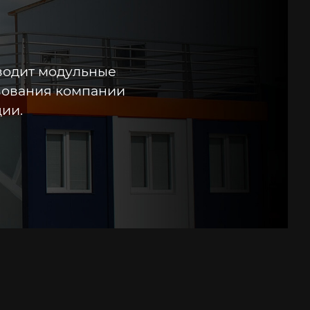
водит модульные
твования компании
ии.