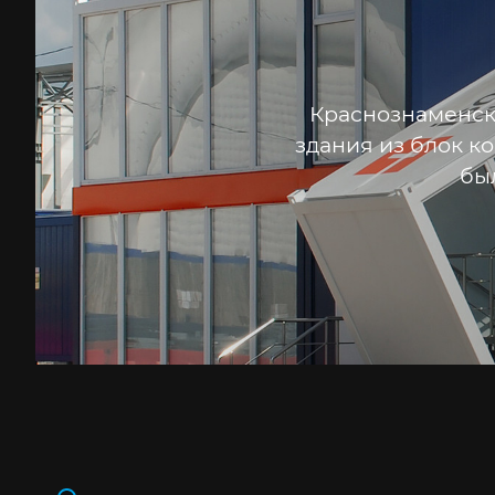
Краснознаменск
здания из блок к
бы