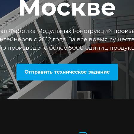
Москве
ая Фабрика Модульных Конструкций произ
онтейнеров с 2012 года. За все время сущес
ло произведено более 5000 единиц продукц
Отправить техническое задание